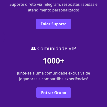
Suporte direto via Telegram, respostas rápidas e
atendimento personalizado!
Falar Suporte
👥 Comunidade VIP
1000+
Junte-se a uma comunidade exclusiva de
jogadores e compartilhe experiências!
Entrar Grupo