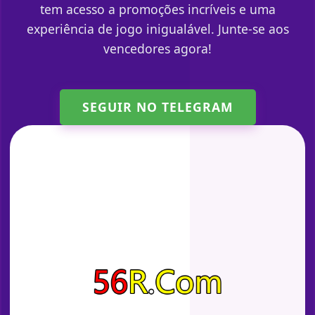
tem acesso a promoções incríveis e uma
experiência de jogo inigualável. Junte-se aos
vencedores agora!
SEGUIR NO TELEGRAM