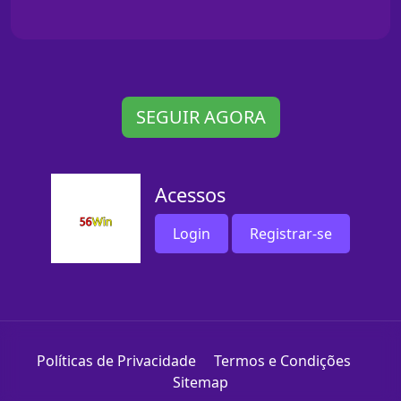
SEGUIR AGORA
Acessos
Login
Registrar-se
Políticas de Privacidade
Termos e Condições
Sitemap