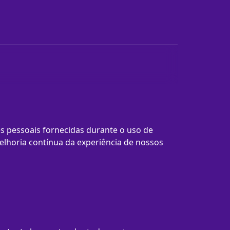
s pessoais fornecidas durante o uso de
elhoria contínua da experiência de nossos