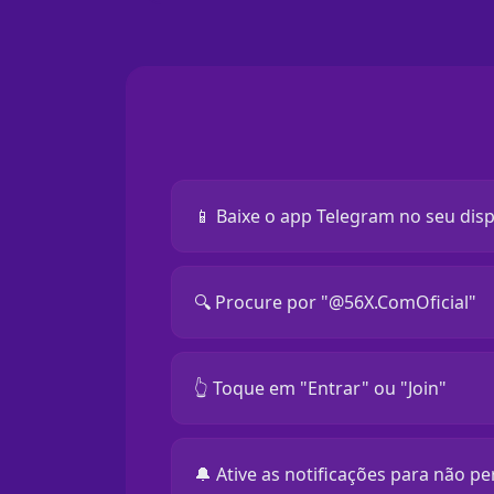
📱 Baixe o app Telegram no seu disp
🔍 Procure por "@56X.ComOficial"
👆 Toque em "Entrar" ou "Join"
🔔 Ative as notificações para não p