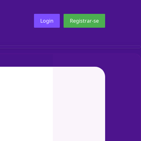
Login
Registrar-se