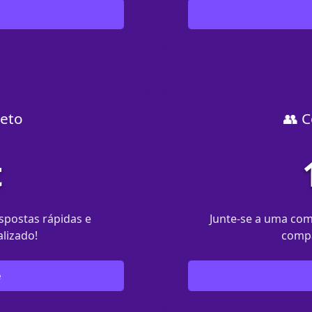
reto
👥 
t
espostas rápidas e
Junte-se a uma com
lizado!
compa
e