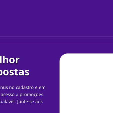
lhor
postas
nus no cadastro e em
 acesso a promoções
ualável. Junte-se aos