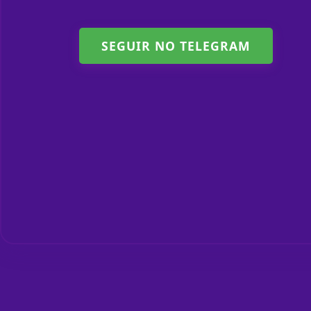
SEGUIR NO TELEGRAM