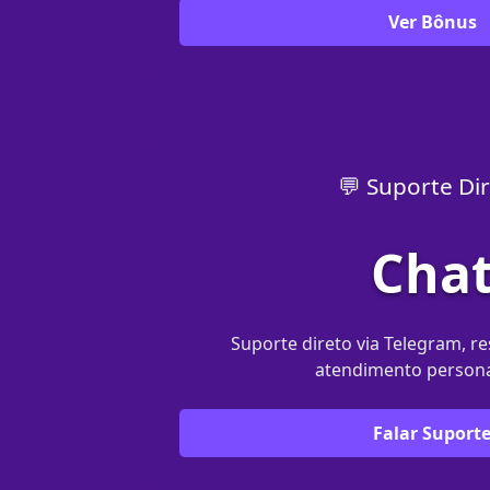
Ver Bônus
💬 Suporte Di
Cha
Suporte direto via Telegram, r
atendimento persona
Falar Suport