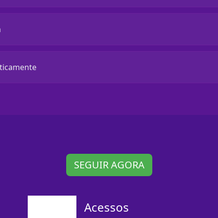
a
aticamente
SEGUIR AGORA
Acessos