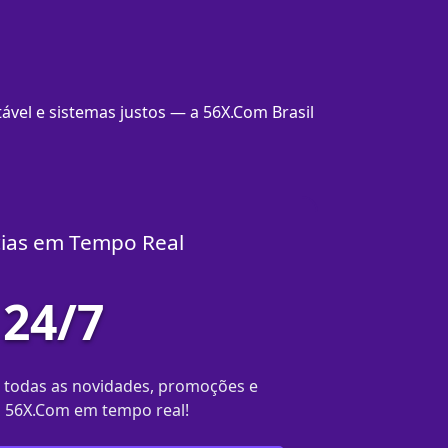
ável e sistemas justos — a 56X.Com Brasil
cias em Tempo Real
24/7
e todas as novidades, promoções e
 56X.Com em tempo real!