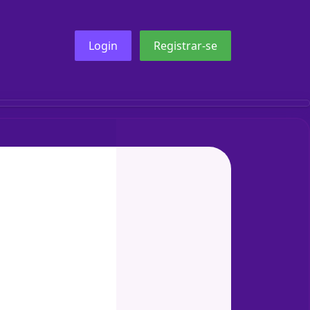
Login
Registrar-se