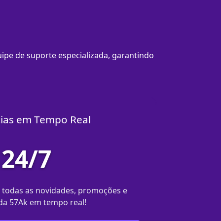
ipe de suporte especializada, garantindo
cias em Tempo Real
24/7
e todas as novidades, promoções e
da 57Ak em tempo real!