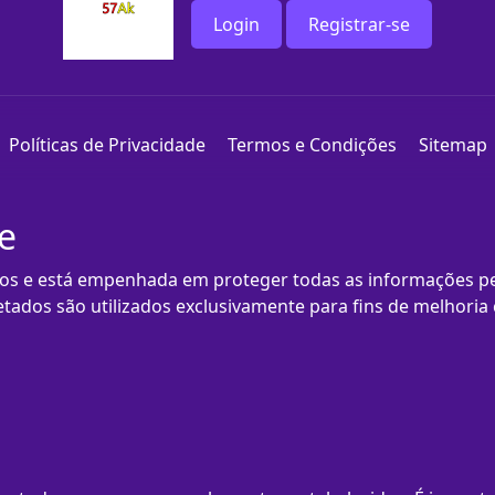
Login
Registrar-se
Políticas de Privacidade
Termos e Condições
Sitemap
de
rios e está empenhada em proteger todas as informações p
tados são utilizados exclusivamente para fins de melhoria