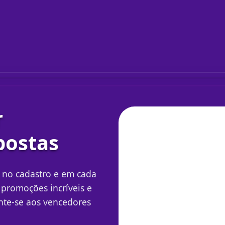
r
postas
 no cadastro e em cada
 promoções incríveis e
unte-se aos vencedores