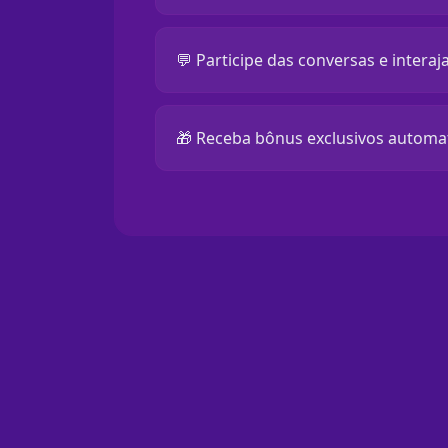
💬 Participe das conversas e interaj
🎁 Receba bônus exclusivos autom