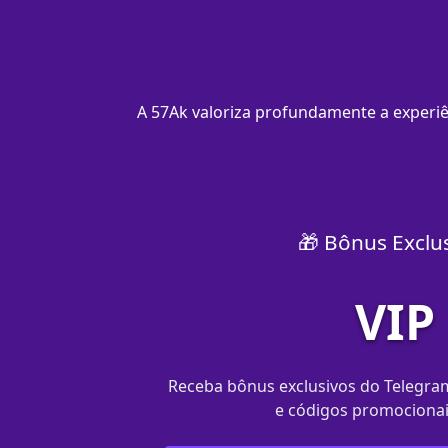
A 57Ak valoriza profundamente a experiê
🎁 Bônus Exclu
VIP
Receba bônus exclusivos do Telegra
e códigos promocionai