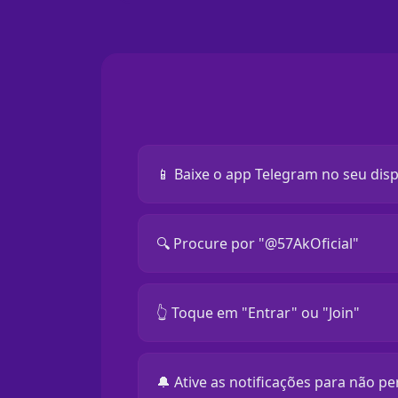
📱 Baixe o app Telegram no seu disp
🔍 Procure por "@57AkOficial"
👆 Toque em "Entrar" ou "Join"
🔔 Ative as notificações para não p