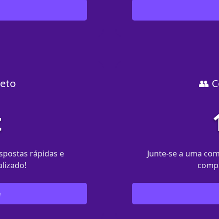
reto
👥 
t
espostas rápidas e
Junte-se a uma com
lizado!
compa
e