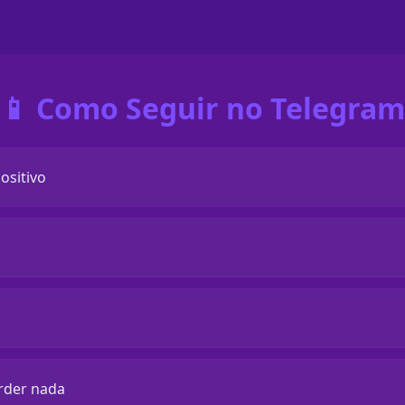
📱 Como Seguir no Telegram
ositivo
erder nada