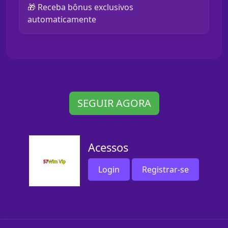
🎁 Receba bônus exclusivos
automaticamente
SEGUIR AGORA
Acessos
Login
Registrar-se