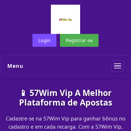
Login
Registrar-se
Menu
📱 57Wim Vip A Melhor
Plataforma de Apostas
Cadastre-se na 57Wim Vip para ganhar bônus no
cadastro e em cada recarga. Com a 57Wim Vip,