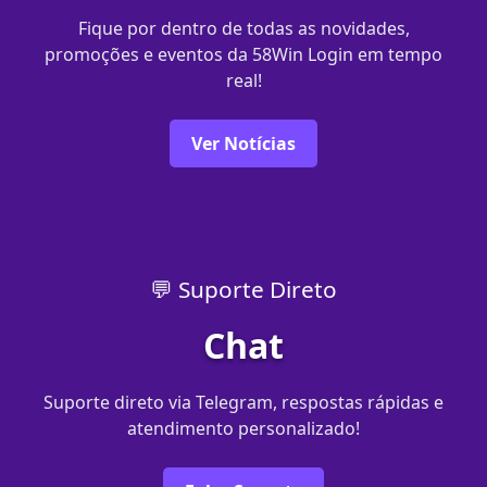
Fique por dentro de todas as novidades,
promoções e eventos da 58Win Login em tempo
real!
Ver Notícias
💬 Suporte Direto
Chat
Suporte direto via Telegram, respostas rápidas e
atendimento personalizado!