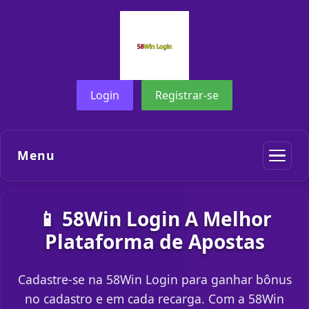
Login
Registrar-se
Menu
📱 58Win Login A Melhor
Plataforma de Apostas
Cadastre-se na 58Win Login para ganhar bônus
no cadastro e em cada recarga. Com a 58Win