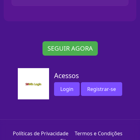
SEGUIR AGORA
Acessos
Login
Registrar-se
Políticas de Privacidade
Termos e Condições