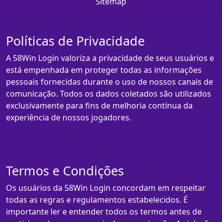
Sitemap
Políticas de Privacidade
A 58Win Login valoriza a privacidade de seus usuários e
está empenhada em proteger todas as informações
pessoais fornecidas durante o uso de nossos canais de
comunicação. Todos os dados coletados são utilizados
exclusivamente para fins de melhoria contínua da
experiência de nossos jogadores.
Termos e Condições
Os usuários da 58Win Login concordam em respeitar
todas as regras e regulamentos estabelecidos. É
importante ler e entender todos os termos antes de