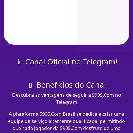
📱 Canal Oficial no Telegram!
📱 Benefícios do Canal
Descubra as vantagens de seguir a 5905.Com no
Telegram
A plataforma 5905.Com Brasil se dedica a criar uma
equipe de serviço altamente qualificada, permitindo
que cada jogador da 5905.Com desfrute de uma