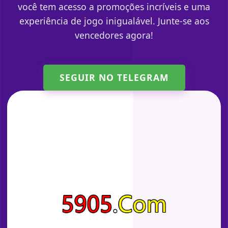
você tem acesso a promoções incríveis e uma
experiência de jogo inigualável. Junte-se aos
vencedores agora!
SEGUIR NO TELEGRAM