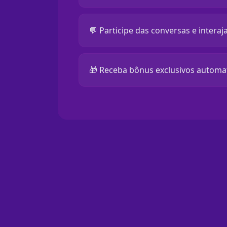
💬 Participe das conversas e interaj
🎁 Receba bônus exclusivos autom