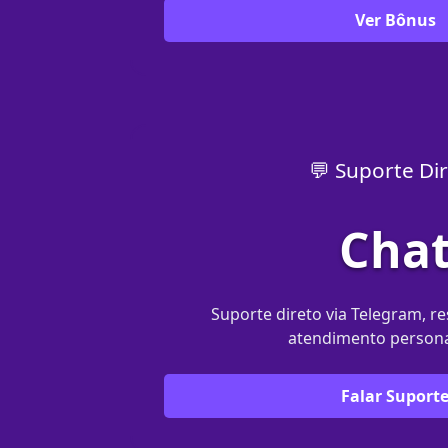
Ver Bônus
💬 Suporte Di
Cha
Suporte direto via Telegram, r
atendimento persona
Falar Suport