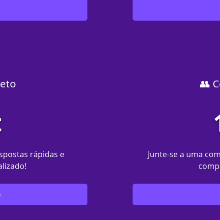
reto
👥 
t
espostas rápidas e
Junte-se a uma com
lizado!
compa
e