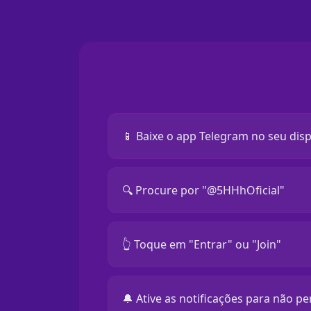
📱 Baixe o app Telegram no seu disp
🔍 Procure por "@5HHhOficial"
👆 Toque em "Entrar" ou "Join"
🔔 Ative as notificações para não p