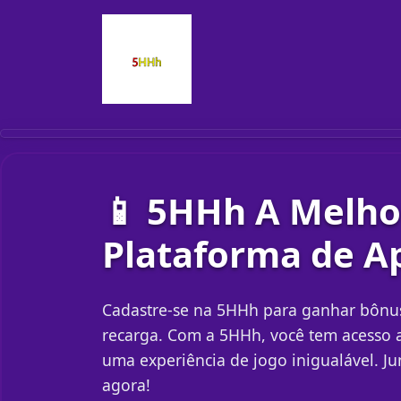
📱 5HHh A Melho
Plataforma de A
Cadastre-se na 5HHh para ganhar bônu
recarga. Com a 5HHh, você tem acesso a
uma experiência de jogo inigualável. J
agora!