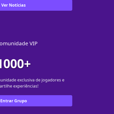
Ver Notícias
Comunidade VIP
1000+
unidade exclusiva de jogadores e
rtilhe experiências!
Entrar Grupo