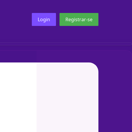
Login
Registrar-se