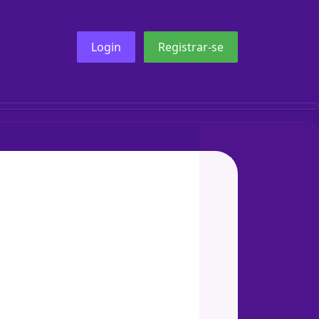
Login
Registrar-se