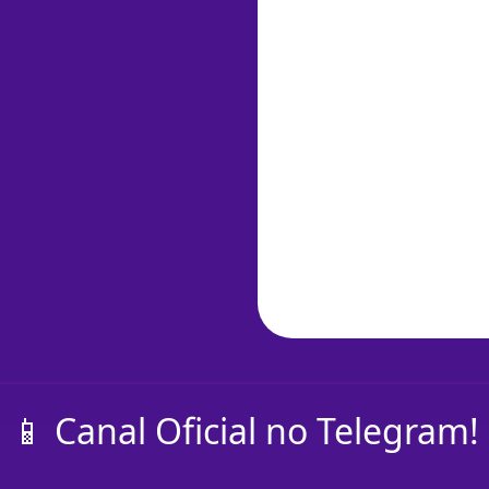
📱 Canal Oficial no Telegram!