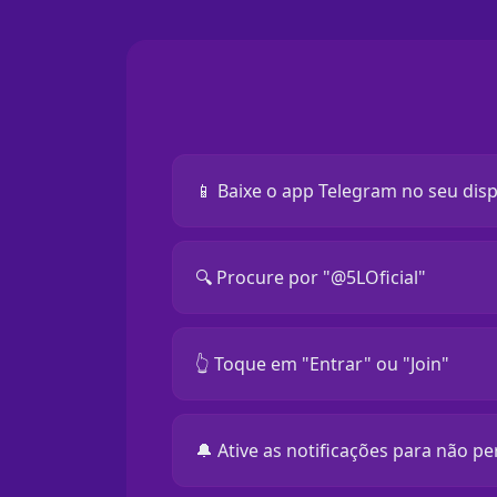
📱 Baixe o app Telegram no seu disp
🔍 Procure por "@5LOficial"
👆 Toque em "Entrar" ou "Join"
🔔 Ative as notificações para não p