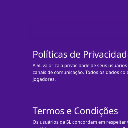
Políticas de Privacida
A 5L valoriza a privacidade de seus usuári
canais de comunicação. Todos os dados cole
jogadores.
Termos e Condições
Os usuários da 5L concordam em respeitar t