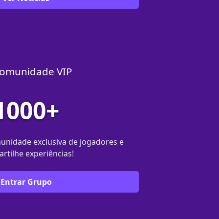
Comunidade VIP
1000+
unidade exclusiva de jogadores e
rtilhe experiências!
Entrar Grupo