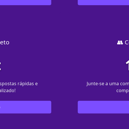
reto
👥 
t
espostas rápidas e
Junte-se a uma com
lizado!
compa
e