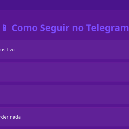
📱 Como Seguir no Telegram
ositivo
erder nada