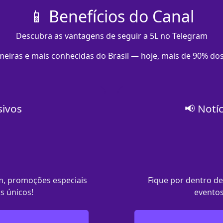
📱 Benefícios do Canal
Descubra as vantagens de seguir a 5L no Telegram
imeiras e mais conhecidas do Brasil — hoje, mais de 90% do
sivos
📢 Notí
m, promoções especiais
Fique por dentro d
s únicos!
eventos