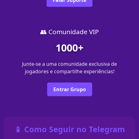
Falar Suporte
👥 Comunidade VIP
1000+
Junte-se a uma comunidade exclusiva de
jogadores e compartilhe experiências!
Entrar Grupo
📱 Como Seguir no Telegram