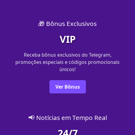
🎁 Bônus Exclusivos
VIP
Receba bônus exclusivos do Telegram,
promoções especiais e códigos promocionais
únicos!
Ver Bônus
📢 Notícias em Tempo Real
24/7