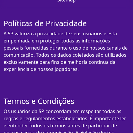
Políticas de Privacidade
A 5P valoriza a privacidade de seus usuários e está
empenhada em proteger todas as informações
pessoais fornecidas durante o uso de nossos canais de
comunicação. Todos os dados coletados são utilizados
exclusivamente para fins de melhoria contínua da
experiência de nossos jogadores.
Termos e Condições
Os usuários da 5P concordam em respeitar todas as
regras e regulamentos estabelecidos. É importante ler
e entender todos os termos antes de participar de
nossos canais de comunicação. A violação destes