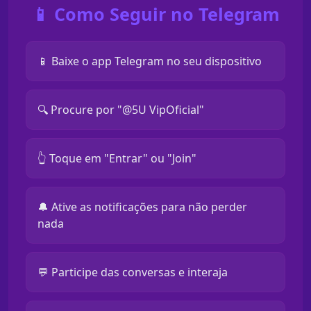
📱 Como Seguir no Telegram
📱 Baixe o app Telegram no seu dispositivo
🔍 Procure por "@5U VipOficial"
👆 Toque em "Entrar" ou "Join"
🔔 Ative as notificações para não perder
nada
💬 Participe das conversas e interaja