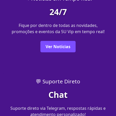
24/7
Fique por dentro de todas as novidades,
promoções e eventos da 5U Vip em tempo real!
Ver Notícias
💬 Suporte Direto
Chat
Suporte direto via Telegram, respostas rápidas e
atendimento personalizado!