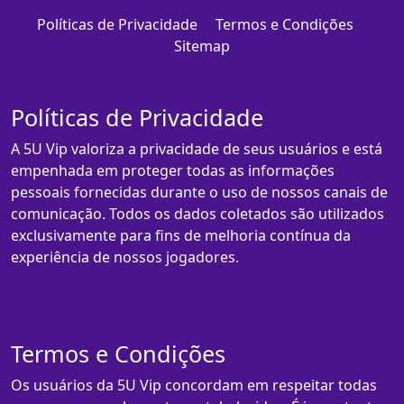
Políticas de Privacidade
Termos e Condições
Sitemap
Políticas de Privacidade
A 5U Vip valoriza a privacidade de seus usuários e está
empenhada em proteger todas as informações
pessoais fornecidas durante o uso de nossos canais de
comunicação. Todos os dados coletados são utilizados
exclusivamente para fins de melhoria contínua da
experiência de nossos jogadores.
Termos e Condições
Os usuários da 5U Vip concordam em respeitar todas