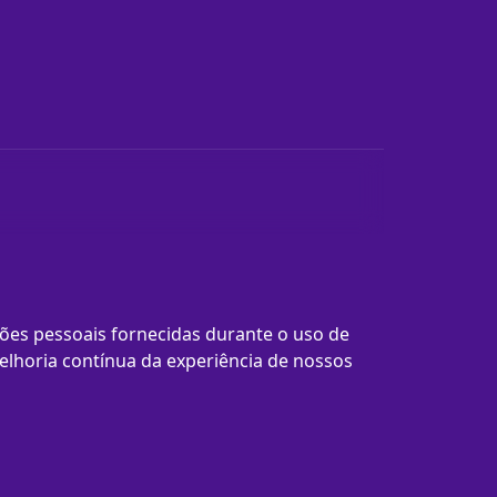
ões pessoais fornecidas durante o uso de
elhoria contínua da experiência de nossos