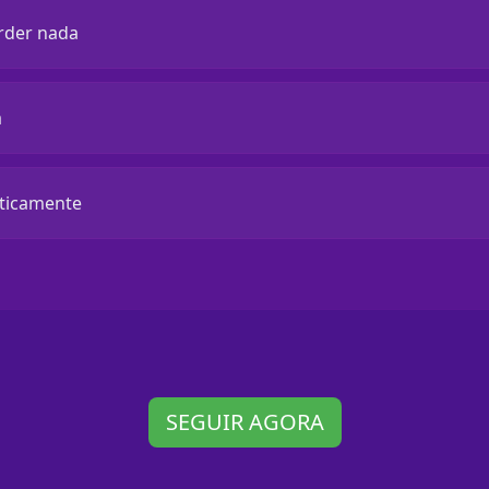
erder nada
a
aticamente
SEGUIR AGORA