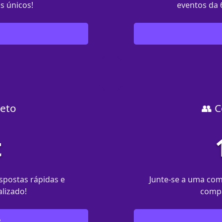
s únicos!
eventos da 
reto
👥 
t
espostas rápidas e
Junte-se a uma com
lizado!
compa
e