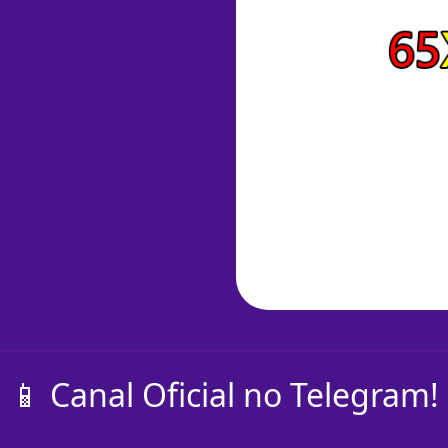
📱 Canal Oficial no Telegram!