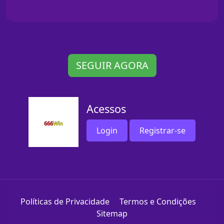
SEGUIR AGORA
Acessos
Login
Registrar-se
Políticas de Privacidade
Termos e Condições
Sitemap