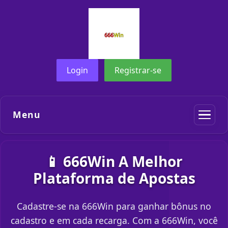
Login
Registrar-se
Menu
📱 666Win A Melhor
Plataforma de Apostas
Cadastre-se na 666Win para ganhar bônus no
cadastro e em cada recarga. Com a 666Win, você