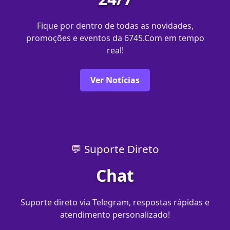
Fique por dentro de todas as novidades,
promoções e eventos da 6745.Com em tempo
real!
Ver Notícias
💬 Suporte Direto
Chat
Suporte direto via Telegram, respostas rápidas e
atendimento personalizado!