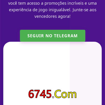
você tem acesso a promoções incríveis e uma
experiência de jogo inigualável. Junte-se aos
vencedores agora!
SEGUIR NO TELEGRAM