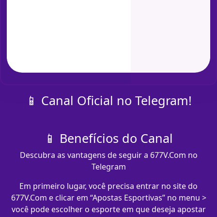
📱 Canal Oficial no Telegram!
📱 Benefícios do Canal
Descubra as vantagens de seguir a 677V.Com no
Telegram
Em primeiro lugar, você precisa entrar no site do
677V.Com e clicar em “Apostas Esportivas” no menu >
você pode escolher o esporte em que deseja apostar