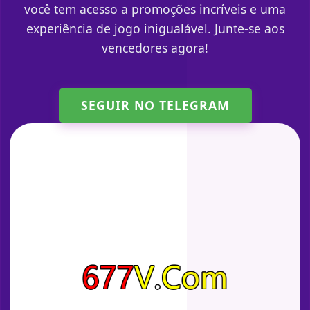
você tem acesso a promoções incríveis e uma
experiência de jogo inigualável. Junte-se aos
vencedores agora!
SEGUIR NO TELEGRAM