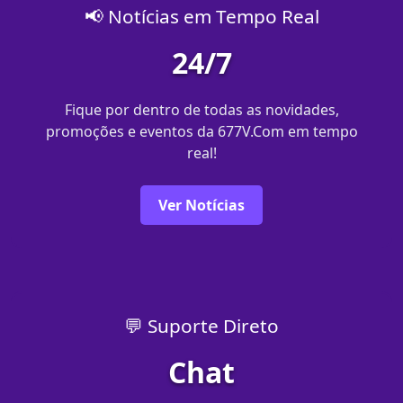
📢 Notícias em Tempo Real
24/7
Fique por dentro de todas as novidades,
promoções e eventos da 677V.Com em tempo
real!
Ver Notícias
💬 Suporte Direto
Chat