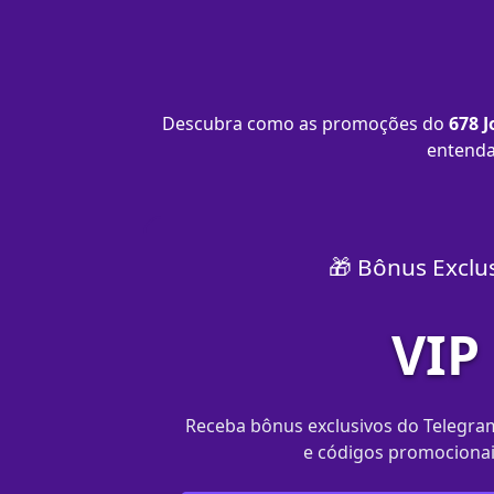
Descubra como as promoções do
678 J
entenda
🎁 Bônus Exclu
VIP
Receba bônus exclusivos do Telegra
e códigos promocionai