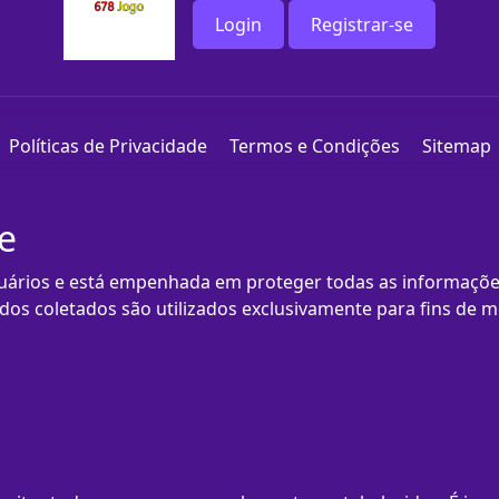
Login
Registrar-se
Políticas de Privacidade
Termos e Condições
Sitemap
de
usuários e está empenhada em proteger todas as informaçõe
os coletados são utilizados exclusivamente para fins de m