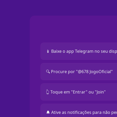
📱 Baixe o app Telegram no seu disp
🔍 Procure por "@678 JogoOficial"
👆 Toque em "Entrar" ou "Join"
🔔 Ative as notificações para não p