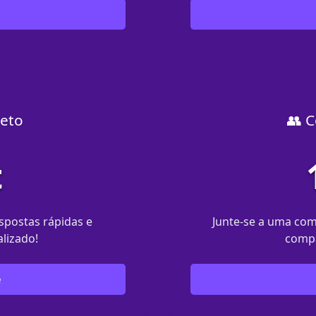
reto
👥 
t
espostas rápidas e
Junte-se a uma com
lizado!
compa
e