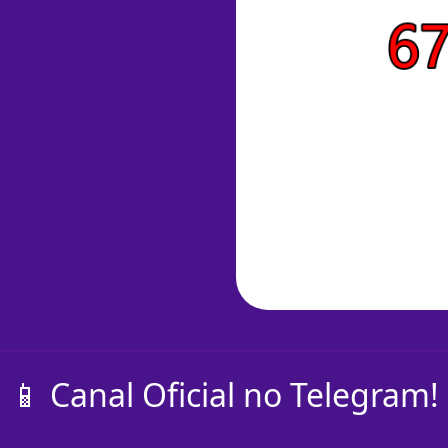
📱 Canal Oficial no Telegram!