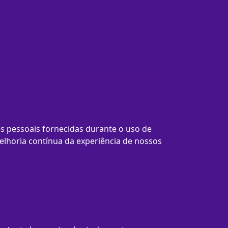
s pessoais fornecidas durante o uso de
elhoria contínua da experiência de nossos