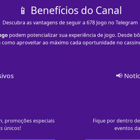
📱 Benefícios do Canal
Descubra as vantagens de seguir a 678 Jogo no Telegram
ogo
podem potencializar sua experiência de jogo. Desde bôn
 como aproveitar ao máximo cada oportunidade no cassino
sivos
📢 Notí
m, promoções especiais
Fique por dentro d
s únicos!
eventos da