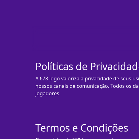
Políticas de Privacida
A 678 Jogo valoriza a privacidade de seus 
nossos canais de comunicação. Todos os dad
jogadores.
Termos e Condições