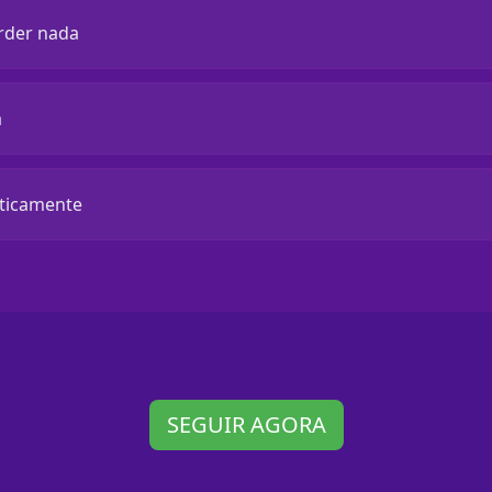
erder nada
a
aticamente
SEGUIR AGORA