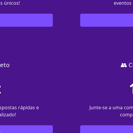
s únicos!
eventos 
reto
👥 
t
espostas rápidas e
Junte-se a uma com
lizado!
compa
e