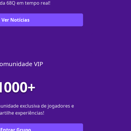
da 68Q em tempo real!
Ver Notícias
Comunidade VIP
1000+
unidade exclusiva de jogadores e
rtilhe experiências!
Entrar Grupo