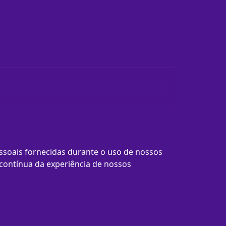
ssoais fornecidas durante o uso de nossos
 contínua da experiência de nossos