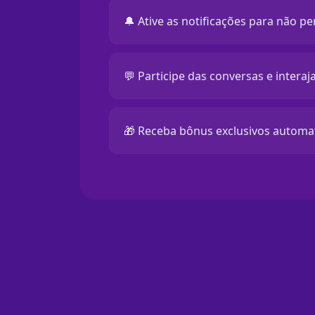
🔔 Ative as notificações para não p
💬 Participe das conversas e interaj
🎁 Receba bônus exclusivos autom