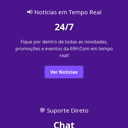
📢 Notícias em Tempo Real
24/7
Fique por dentro de todas as novidades,
promoções e eventos da 69H.Com em tempo
real!
Ver Notícias
💬 Suporte Direto
Chat