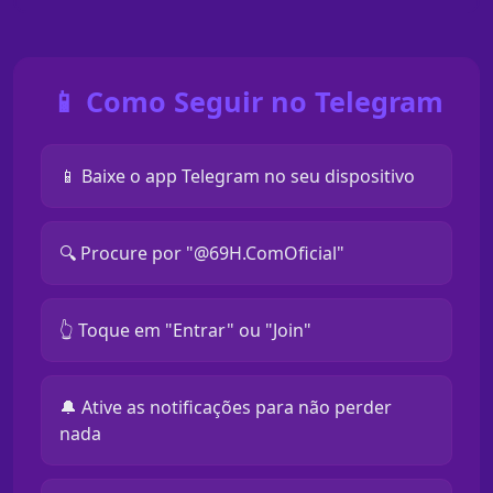
📱 Como Seguir no Telegram
📱 Baixe o app Telegram no seu dispositivo
🔍 Procure por "@69H.ComOficial"
👆 Toque em "Entrar" ou "Join"
🔔 Ative as notificações para não perder
nada