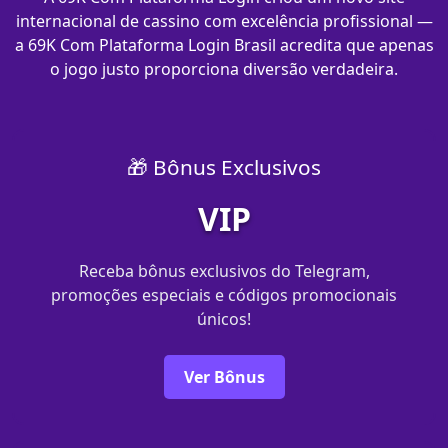
internacional de cassino com excelência profissional —
a 69K Com Plataforma Login Brasil acredita que apenas
o jogo justo proporciona diversão verdadeira.
🎁 Bônus Exclusivos
VIP
Receba bônus exclusivos do Telegram,
promoções especiais e códigos promocionais
únicos!
Ver Bônus