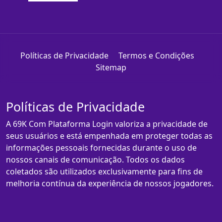
Políticas de Privacidade
Termos e Condições
Sitemap
Políticas de Privacidade
A 69K Com Plataforma Login valoriza a privacidade de
seus usuários e está empenhada em proteger todas as
informações pessoais fornecidas durante o uso de
nossos canais de comunicação. Todos os dados
coletados são utilizados exclusivamente para fins de
melhoria contínua da experiência de nossos jogadores.