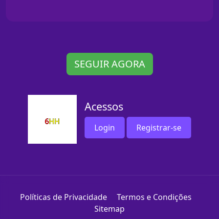
SEGUIR AGORA
Acessos
Login
Registrar-se
Políticas de Privacidade
Termos e Condições
Sitemap