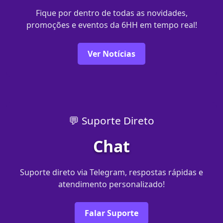
Fique por dentro de todas as novidades,
promoções e eventos da 6HH em tempo real!
Ver Notícias
💬 Suporte Direto
Chat
Suporte direto via Telegram, respostas rápidas e
atendimento personalizado!
Falar Suporte