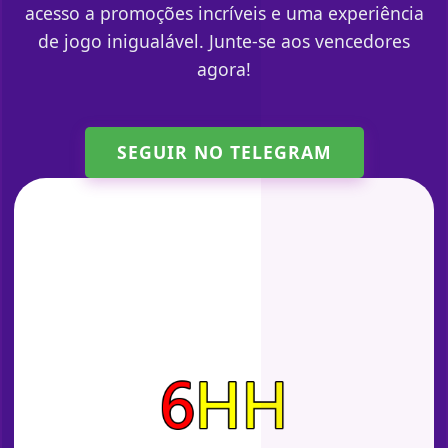
acesso a promoções incríveis e uma experiência
de jogo inigualável. Junte-se aos vencedores
agora!
SEGUIR NO TELEGRAM