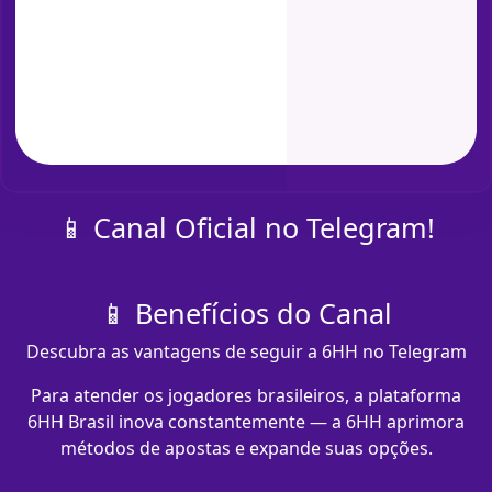
📱 Canal Oficial no Telegram!
📱 Benefícios do Canal
Descubra as vantagens de seguir a 6HH no Telegram
Para atender os jogadores brasileiros, a plataforma
6HH Brasil inova constantemente — a 6HH aprimora
métodos de apostas e expande suas opções.