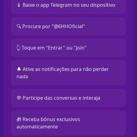
📱 Baixe o app Telegram no seu dispositivo
🔍 Procure por "@6HHOficial"
👆 Toque em "Entrar" ou "Join"
🔔 Ative as notificações para não perder
nada
💬 Participe das conversas e interaja
🎁 Receba bônus exclusivos
automaticamente