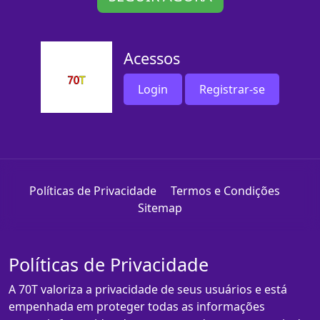
Acessos
Login
Registrar-se
Políticas de Privacidade
Termos e Condições
Sitemap
Políticas de Privacidade
A 70T valoriza a privacidade de seus usuários e está
empenhada em proteger todas as informações