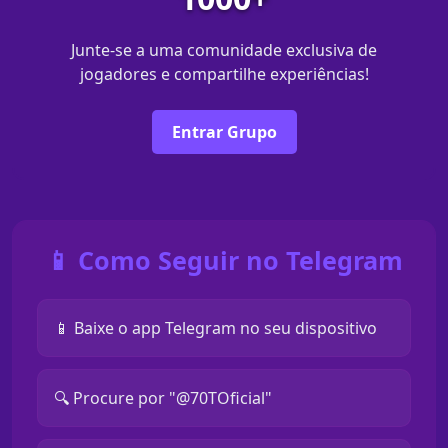
Junte-se a uma comunidade exclusiva de
jogadores e compartilhe experiências!
Entrar Grupo
📱 Como Seguir no Telegram
📱 Baixe o app Telegram no seu dispositivo
🔍 Procure por "@70TOficial"