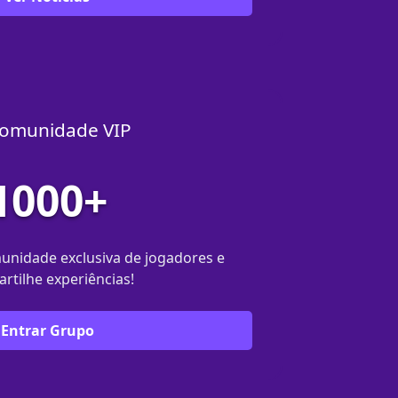
Comunidade VIP
1000+
unidade exclusiva de jogadores e
rtilhe experiências!
Entrar Grupo