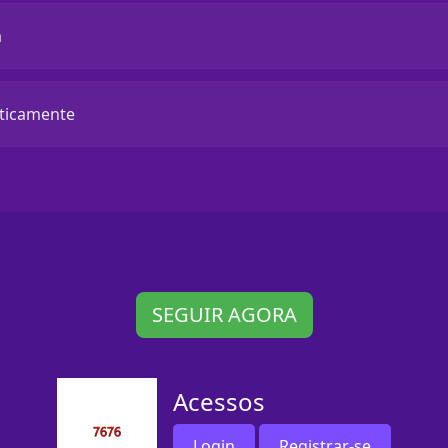
a
aticamente
SEGUIR AGORA
Acessos
Login
Registrar-se