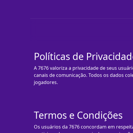
Políticas de Privacida
A 7676 valoriza a privacidade de seus usuá
canais de comunicação. Todos os dados cole
jogadores.
Termos e Condições
Os usuários da 7676 concordam em respeitar