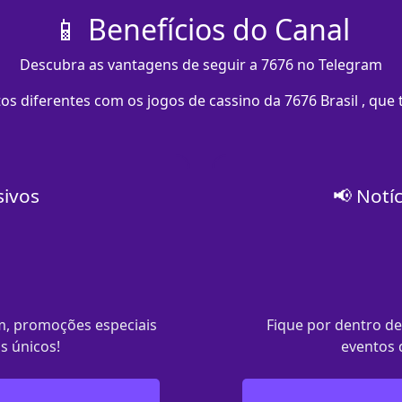
📱 Benefícios do Canal
Descubra as vantagens de seguir a 7676 no Telegram
tos diferentes com os jogos de cassino da 7676 Brasil , qu
sivos
📢 Notí
m, promoções especiais
Fique por dentro d
s únicos!
eventos 