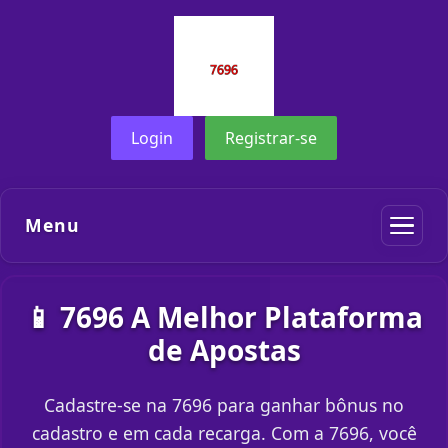
Login
Registrar-se
Menu
📱 7696 A Melhor Plataforma
de Apostas
Cadastre-se na 7696 para ganhar bônus no
cadastro e em cada recarga. Com a 7696, você