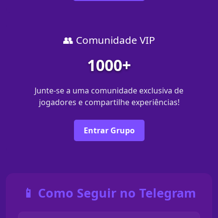
👥 Comunidade VIP
1000+
Junte-se a uma comunidade exclusiva de
jogadores e compartilhe experiências!
Entrar Grupo
📱 Como Seguir no Telegram