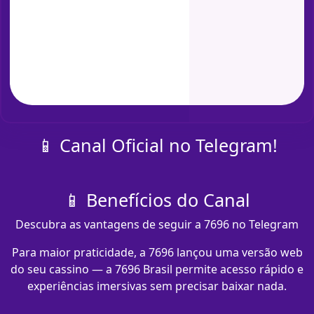
📱 Canal Oficial no Telegram!
📱 Benefícios do Canal
Descubra as vantagens de seguir a 7696 no Telegram
Para maior praticidade, a 7696 lançou uma versão web
do seu cassino — a 7696 Brasil permite acesso rápido e
experiências imersivas sem precisar baixar nada.