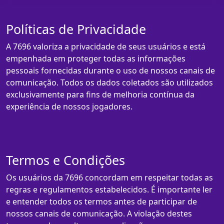
Políticas de Privacidade
A 7696 valoriza a privacidade de seus usuários e está
empenhada em proteger todas as informações
pessoais fornecidas durante o uso de nossos canais de
comunicação. Todos os dados coletados são utilizados
exclusivamente para fins de melhoria contínua da
experiência de nossos jogadores.
Termos e Condições
Os usuários da 7696 concordam em respeitar todas as
regras e regulamentos estabelecidos. É importante ler
e entender todos os termos antes de participar de
nossos canais de comunicação. A violação destes