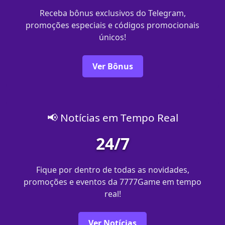
Receba bônus exclusivos do Telegram,
promoções especiais e códigos promocionais
únicos!
Ver Bônus
📢 Notícias em Tempo Real
24/7
Fique por dentro de todas as novidades,
promoções e eventos da 7777Game em tempo
real!
Ver Notícias