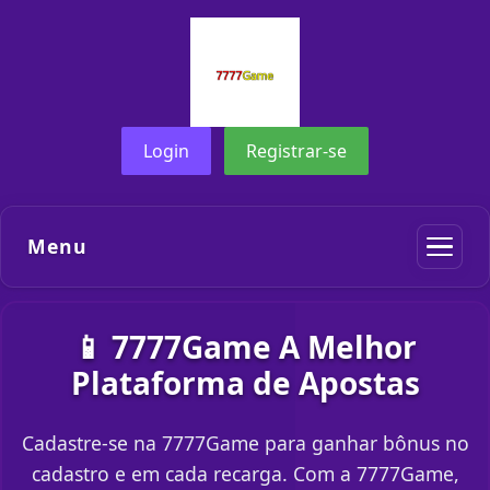
Login
Registrar-se
Menu
📱 7777Game A Melhor
Plataforma de Apostas
Cadastre-se na 7777Game para ganhar bônus no
cadastro e em cada recarga. Com a 7777Game,