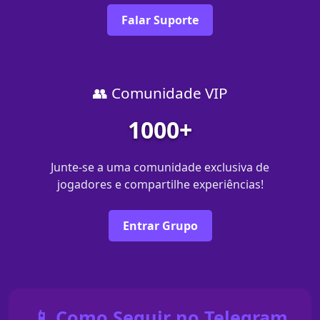
Falar Suporte
👥 Comunidade VIP
1000+
Junte-se a uma comunidade exclusiva de
jogadores e compartilhe experiências!
Entrar Grupo
📱 Como Seguir no Telegram