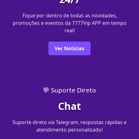
Fique por dentro de todas as novidades,
promoções e eventos da 7777Vip APP em tempo
real!
Ver Notícias
💬 Suporte Direto
Chat
Suporte direto via Telegram, respostas rápidas e
atendimento personalizado!