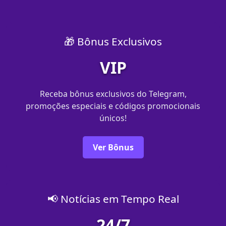
🎁 Bônus Exclusivos
VIP
Receba bônus exclusivos do Telegram,
promoções especiais e códigos promocionais
únicos!
Ver Bônus
📢 Notícias em Tempo Real
24/7