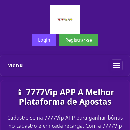
Login
Registrar-se
Menu
📱 7777Vip APP A Melhor
Plataforma de Apostas
Cadastre-se na 7777Vip APP para ganhar bônus
no cadastro e em cada recarga. Com a 7777Vip