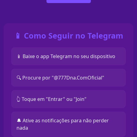
📱 Como Seguir no Telegram
📱 Baixe o app Telegram no seu dispositivo
🔍 Procure por "@777Dna.ComOficial"
👆 Toque em "Entrar" ou "Join"
🔔 Ative as notificações para não perder
nada