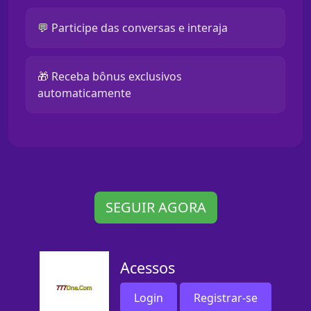
💬 Participe das conversas e interaja
🎁 Receba bônus exclusivos
automaticamente
SEGUIR AGORA
Acessos
Login
Registrar-se