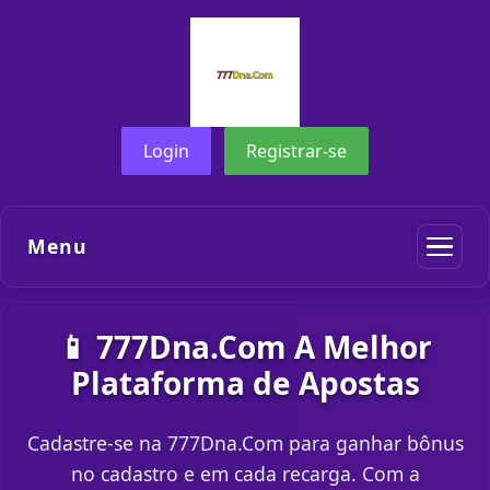
Login
Registrar-se
Menu
📱 777Dna.Com A Melhor
Plataforma de Apostas
Cadastre-se na 777Dna.Com para ganhar bônus
no cadastro e em cada recarga. Com a