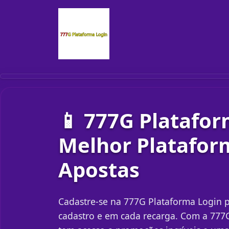
📱 777G Platafor
Melhor Platafor
Apostas
Cadastre-se na 777G Plataforma Login 
cadastro e em cada recarga. Com a 777