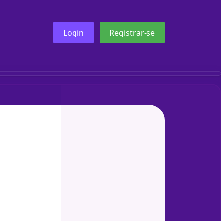
Login
Registrar-se