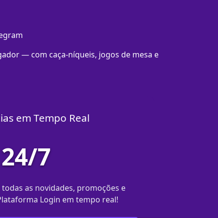
legram
ogador — com caça-níqueis, jogos de mesa e
cias em Tempo Real
24/7
e todas as novidades, promoções e
Plataforma Login em tempo real!