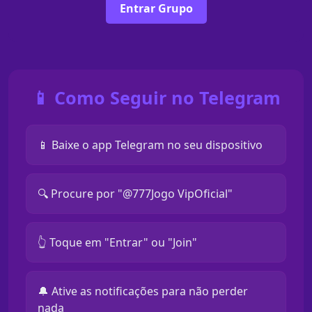
Entrar Grupo
📱 Como Seguir no Telegram
📱 Baixe o app Telegram no seu dispositivo
🔍 Procure por "@777Jogo VipOficial"
👆 Toque em "Entrar" ou "Join"
🔔 Ative as notificações para não perder
nada