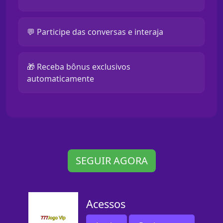
💬 Participe das conversas e interaja
🎁 Receba bônus exclusivos
automaticamente
SEGUIR AGORA
Acessos