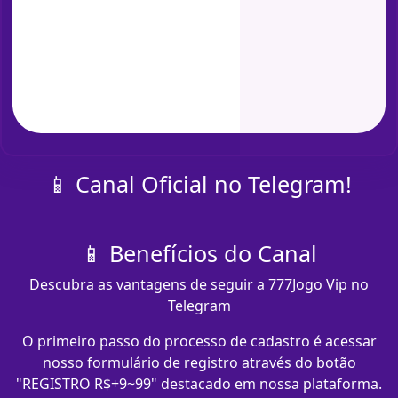
📱 Canal Oficial no Telegram!
📱 Benefícios do Canal
Descubra as vantagens de seguir a 777Jogo Vip no
Telegram
O primeiro passo do processo de cadastro é acessar
nosso formulário de registro através do botão
"REGISTRO R$+9~99" destacado em nossa plataforma.