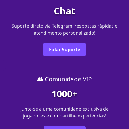
Chat
Suporte direto via Telegram, respostas rápidas e
atendimento personalizado!
Falar Suporte
👥 Comunidade VIP
1000+
Junte-se a uma comunidade exclusiva de
jogadores e compartilhe experiências!