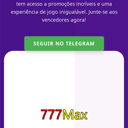
tem acesso a promoções incríveis e uma
experiência de jogo inigualável. Junte-se aos
vencedores agora!
SEGUIR NO TELEGRAM