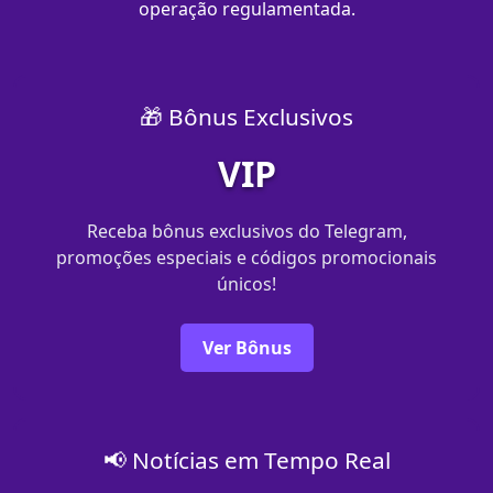
operação regulamentada.
🎁 Bônus Exclusivos
VIP
Receba bônus exclusivos do Telegram,
promoções especiais e códigos promocionais
únicos!
Ver Bônus
📢 Notícias em Tempo Real