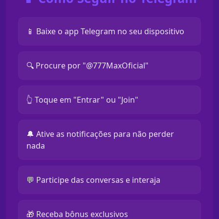
📱 Baixe o app Telegram no seu dispositivo
🔍 Procure por "@777MaxOficial"
👆 Toque em "Entrar" ou "Join"
🔔 Ative as notificações para não perder
nada
💬 Participe das conversas e interaja
🎁 Receba bônus exclusivos