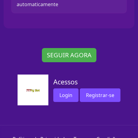
automaticamente
SEGUIR AGORA
Acessos
Login
Registrar-se