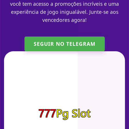
você tem acesso a promoções incríveis e uma
experiência de jogo inigualável. Junte-se aos
vencedores agora!
SEGUIR NO TELEGRAM