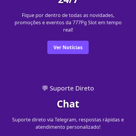
Fique por dentro de todas as novidades,
promoções e eventos da 777Pg Slot em tempo
real!
Ver Notícias
💬 Suporte Direto
Chat
Suporte direto via Telegram, respostas rápidas e
atendimento personalizado!