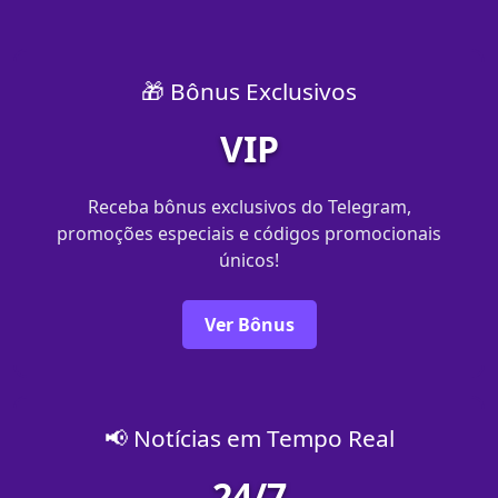
🎁 Bônus Exclusivos
VIP
Receba bônus exclusivos do Telegram,
promoções especiais e códigos promocionais
únicos!
Ver Bônus
📢 Notícias em Tempo Real
24/7