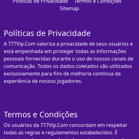
Políticas de Privacidade
Termos e Condições
Sitemap
Políticas de Privacidade
A 777Vip.Com valoriza a privacidade de seus usuários e
está empenhada em proteger todas as informações
pessoais fornecidas durante o uso de nossos canais de
comunicação. Todos os dados coletados são utilizados
exclusivamente para fins de melhoria contínua da
experiência de nossos jogadores.
Termos e Condições
Os usuários da 777Vip.Com concordam em respeitar
todas as regras e regulamentos estabelecidos. É