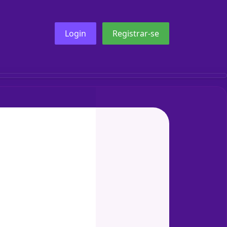
Login
Registrar-se