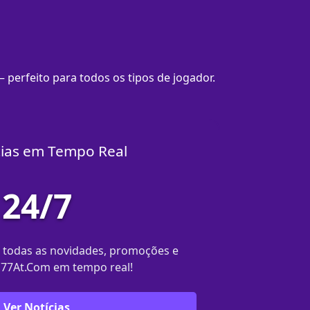
 perfeito para todos os tipos de jogador.
cias em Tempo Real
24/7
e todas as novidades, promoções e
 77At.Com em tempo real!
Ver Notícias