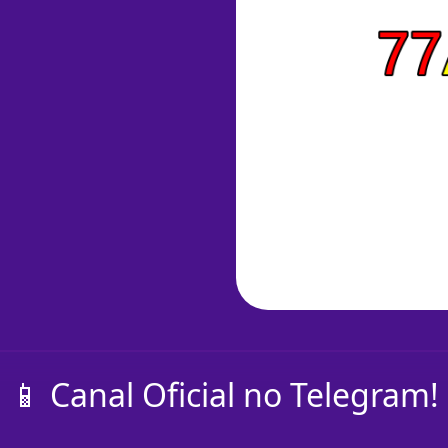
📱 Canal Oficial no Telegram!