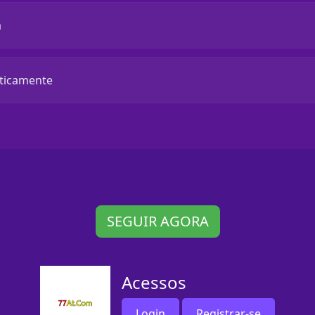
a
aticamente
SEGUIR AGORA
Acessos
Login
Registrar-se