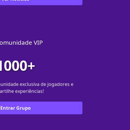
Comunidade VIP
1000+
unidade exclusiva de jogadores e
rtilhe experiências!
Entrar Grupo