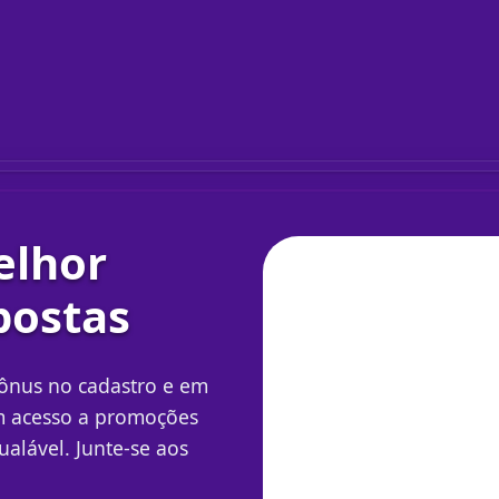
elhor
postas
ônus no cadastro e em
m acesso a promoções
ualável. Junte-se aos