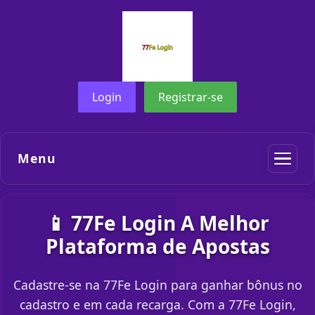
Login
Registrar-se
Menu
📱 77Fe Login A Melhor
Plataforma de Apostas
Cadastre-se na 77Fe Login para ganhar bônus no
cadastro e em cada recarga. Com a 77Fe Login,