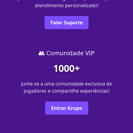
atendimento personalizado!
Falar Suporte
👥 Comunidade VIP
1000+
Junte-se a uma comunidade exclusiva de
jogadores e compartilhe experiências!
Entrar Grupo