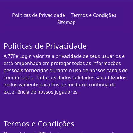
Políticas de Privacidade
Termos e Condições
Sitemap
Políticas de Privacidade
A 77Fe Login valoriza a privacidade de seus usuários e
está empenhada em proteger todas as informações
pessoais fornecidas durante o uso de nossos canais de
comunicação. Todos os dados coletados são utilizados
exclusivamente para fins de melhoria contínua da
experiência de nossos jogadores.
Termos e Condições