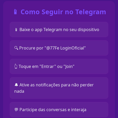
📱 Como Seguir no Telegram
📱 Baixe o app Telegram no seu dispositivo
🔍 Procure por "@77Fe LoginOficial"
👆 Toque em "Entrar" ou "Join"
🔔 Ative as notificações para não perder
nada
💬 Participe das conversas e interaja