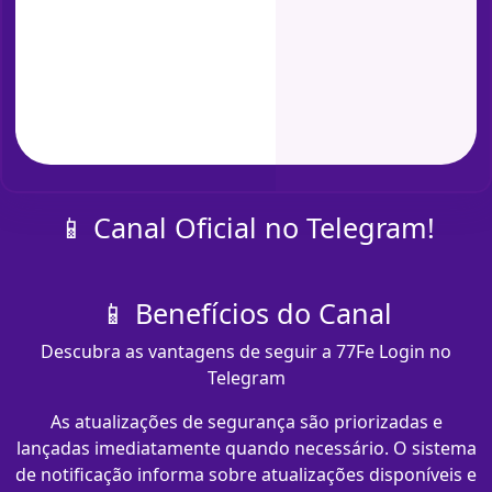
📱 Canal Oficial no Telegram!
📱 Benefícios do Canal
Descubra as vantagens de seguir a 77Fe Login no
Telegram
As atualizações de segurança são priorizadas e
lançadas imediatamente quando necessário. O sistema
de notificação informa sobre atualizações disponíveis e