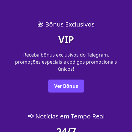
🎁 Bônus Exclusivos
VIP
Receba bônus exclusivos do Telegram,
promoções especiais e códigos promocionais
únicos!
Ver Bônus
📢 Notícias em Tempo Real
24/7