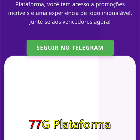
Plataforma, você tem acesso a promoções
incríveis e uma experiência de jogo inigualável.
Junte-se aos vencedores agora!
SEGUIR NO TELEGRAM