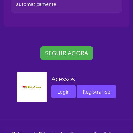
automaticamente
SEGUIR AGORA
Acessos
Login
Registrar-se