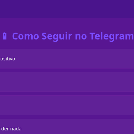
📱 Como Seguir no Telegram
ositivo
erder nada