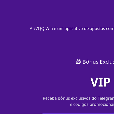
A 77QQ Win é um aplicativo de apostas com 
🎁 Bônus Exclu
VIP
Receba bônus exclusivos do Telegra
e códigos promocionai