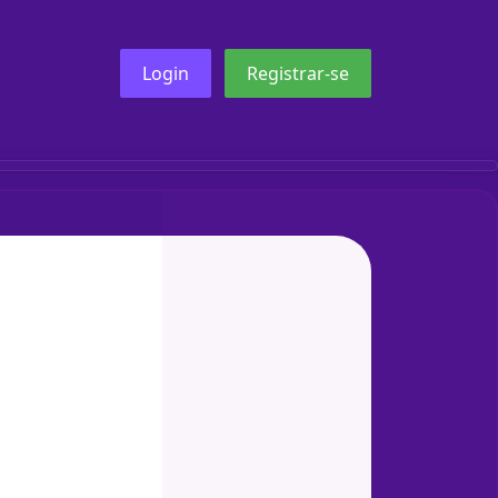
Login
Registrar-se