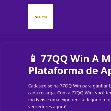
📱 77QQ Win A M
Plataforma de A
Cadastre-se na 77QQ Win para ganhar 
cada recarga. Com a 77QQ Win, você t
incríveis e uma experiência de jogo inig
vencedores agora!