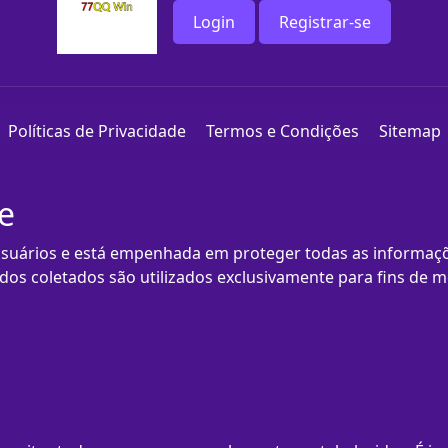
Login
Registrar-se
Políticas de Privacidade
Termos e Condições
Sitemap
de
 usuários e está empenhada em proteger todas as informaçõ
os coletados são utilizados exclusivamente para fins de m