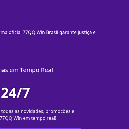
a oficial 77QQ Win Brasil garante justiça e
cias em Tempo Real
24/7
e todas as novidades, promoções e
 77QQ Win em tempo real!