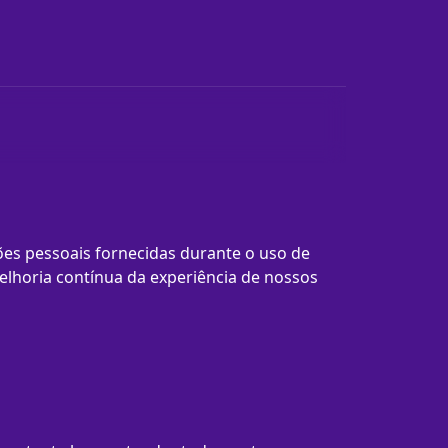
es pessoais fornecidas durante o uso de
elhoria contínua da experiência de nossos