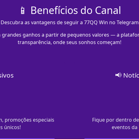
📱 Benefícios do Canal
Descubra as vantagens de seguir a 77QQ Win no Telegram
grandes ganhos a partir de pequenos valores — a plataform
transparência, onde seus sonhos começam!
sivos
📢 Notí
m, promoções especiais
Fique por dentro d
s únicos!
eventos da