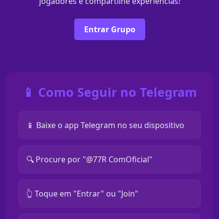
jogadores e compartilhe experiências!
Entrar Grupo
📱 Como Seguir no Telegram
📱 Baixe o app Telegram no seu dispositivo
🔍 Procure por "@77R ComOficial"
👆 Toque em "Entrar" ou "Join"