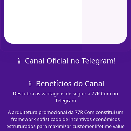
📱 Canal Oficial no Telegram!
📱 Benefícios do Canal
Descubra as vantagens de seguir a 77R Com no
Telegram
A arquitetura promocional da 77R Com constitui um
framework sofisticado de incentivos econômicos
estruturados para maximizar customer lifetime value