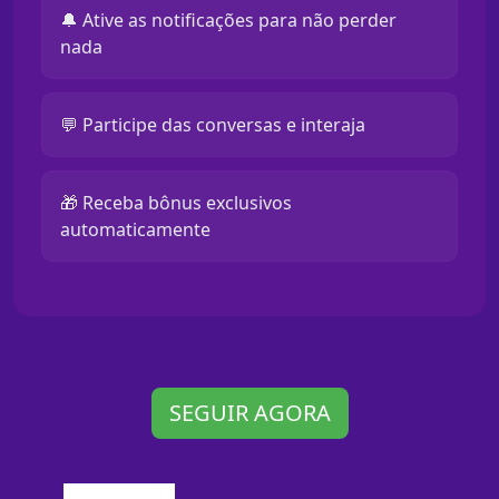
🔔 Ative as notificações para não perder
nada
💬 Participe das conversas e interaja
🎁 Receba bônus exclusivos
automaticamente
SEGUIR AGORA