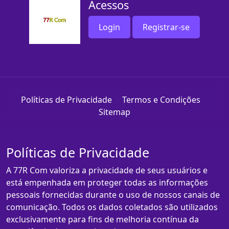
Acessos
Login
Registrar-se
Políticas de Privacidade
Termos e Condições
Sitemap
Políticas de Privacidade
A 77R Com valoriza a privacidade de seus usuários e
está empenhada em proteger todas as informações
pessoais fornecidas durante o uso de nossos canais de
comunicação. Todos os dados coletados são utilizados
exclusivamente para fins de melhoria contínua da