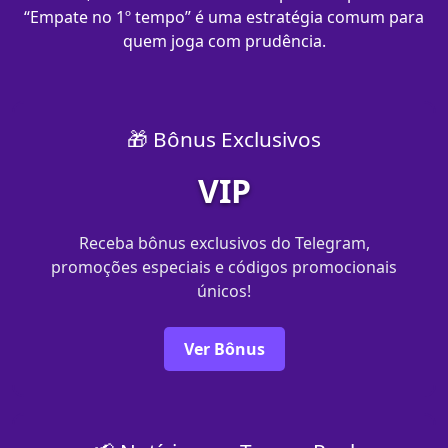
“Empate no 1º tempo” é uma estratégia comum para
quem joga com prudência.
🎁 Bônus Exclusivos
VIP
Receba bônus exclusivos do Telegram,
promoções especiais e códigos promocionais
únicos!
Ver Bônus