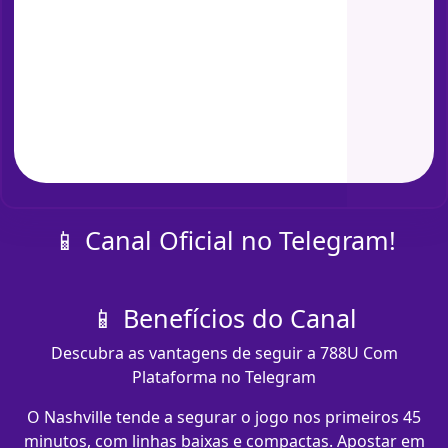
📱 Canal Oficial no Telegram!
📱 Benefícios do Canal
Descubra as vantagens de seguir a 788U Com
Plataforma no Telegram
O Nashville tende a segurar o jogo nos primeiros 45
minutos, com linhas baixas e compactas. Apostar em