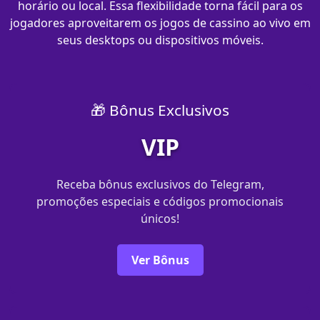
horário ou local. Essa flexibilidade torna fácil para os
jogadores aproveitarem os jogos de cassino ao vivo em
seus desktops ou dispositivos móveis.
🎁 Bônus Exclusivos
VIP
Receba bônus exclusivos do Telegram,
promoções especiais e códigos promocionais
únicos!
Ver Bônus