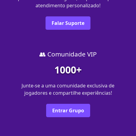
atendimento personalizado!
Falar Suporte
👥 Comunidade VIP
1000+
Junte-se a uma comunidade exclusiva de
jogadores e compartilhe experiências!
Entrar Grupo