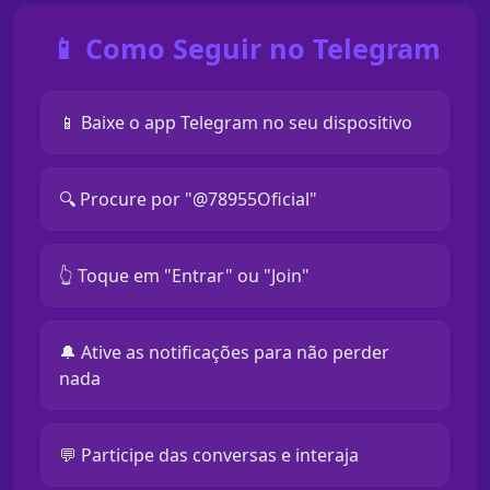
📱 Como Seguir no Telegram
📱 Baixe o app Telegram no seu dispositivo
🔍 Procure por "@78955Oficial"
👆 Toque em "Entrar" ou "Join"
🔔 Ative as notificações para não perder
nada
💬 Participe das conversas e interaja