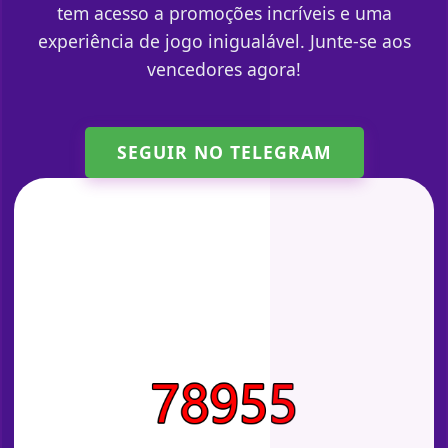
tem acesso a promoções incríveis e uma
experiência de jogo inigualável. Junte-se aos
vencedores agora!
SEGUIR NO TELEGRAM