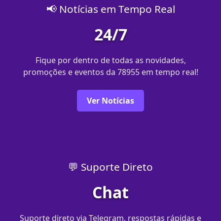
📢 Notícias em Tempo Real
24/7
Fique por dentro de todas as novidades,
promoções e eventos da 78955 em tempo real!
Ver Notícias
💬 Suporte Direto
Chat
Suporte direto via Telegram, respostas rápidas e