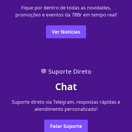
Fique por dentro de todas as novidades,
promoções e eventos da 78Br em tempo real!
Ver Notícias
💬 Suporte Direto
Chat
Suporte direto via Telegram, respostas rápidas e
atendimento personalizado!
Falar Suporte