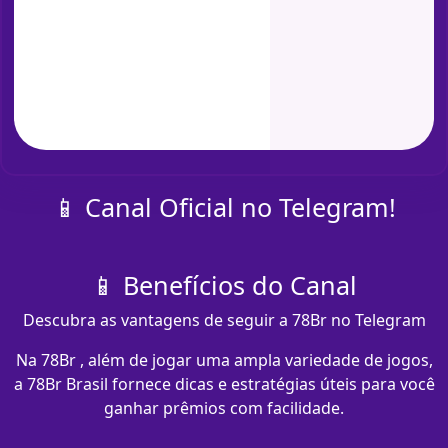
📱 Canal Oficial no Telegram!
📱 Benefícios do Canal
Descubra as vantagens de seguir a 78Br no Telegram
Na 78Br , além de jogar uma ampla variedade de jogos,
a 78Br Brasil fornece dicas e estratégias úteis para você
ganhar prêmios com facilidade.