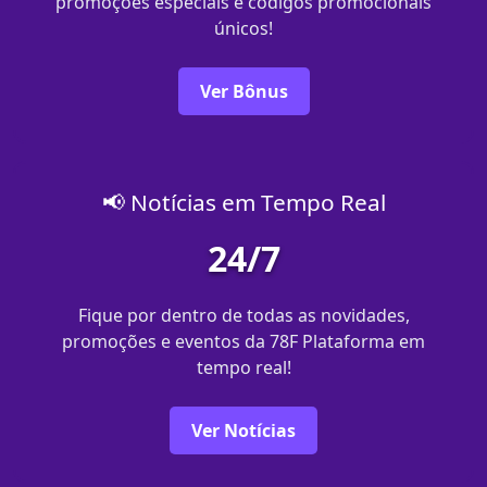
promoções especiais e códigos promocionais
únicos!
Ver Bônus
📢 Notícias em Tempo Real
24/7
Fique por dentro de todas as novidades,
promoções e eventos da 78F Plataforma em
tempo real!
Ver Notícias