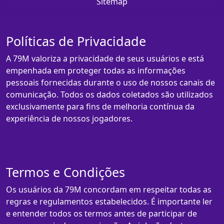
Sitemap
Políticas de Privacidade
A 79M valoriza a privacidade de seus usuários e está
empenhada em proteger todas as informações
pessoais fornecidas durante o uso de nossos canais de
comunicação. Todos os dados coletados são utilizados
exclusivamente para fins de melhoria contínua da
experiência de nossos jogadores.
Termos e Condições
Os usuários da 79M concordam em respeitar todas as
regras e regulamentos estabelecidos. É importante ler
e entender todos os termos antes de participar de