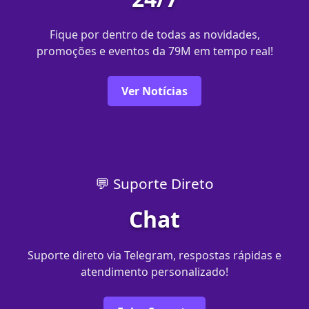
Fique por dentro de todas as novidades,
promoções e eventos da 79M em tempo real!
Ver Notícias
💬 Suporte Direto
Chat
Suporte direto via Telegram, respostas rápidas e
atendimento personalizado!