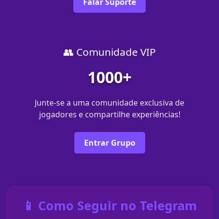
Falar Suporte
👥 Comunidade VIP
1000+
Junte-se a uma comunidade exclusiva de
jogadores e compartilhe experiências!
Entrar Grupo
📱 Como Seguir no Telegram