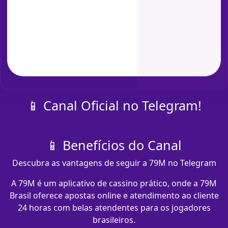
📱 Canal Oficial no Telegram!
📱 Benefícios do Canal
Descubra as vantagens de seguir a 79M no Telegram
A 79M é um aplicativo de cassino prático, onde a 79M
Brasil oferece apostas online e atendimento ao cliente
24 horas com belas atendentes para os jogadores
brasileiros.