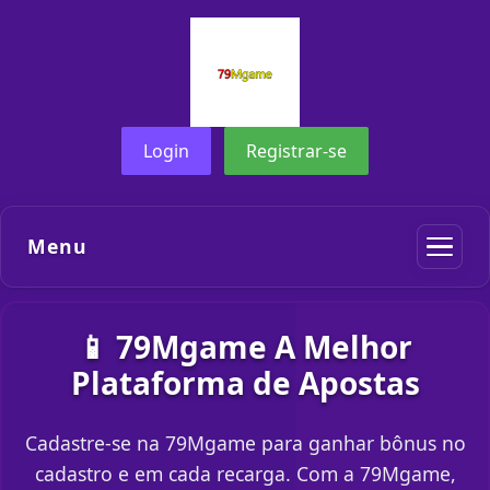
Login
Registrar-se
Menu
📱 79Mgame A Melhor
Plataforma de Apostas
Cadastre-se na 79Mgame para ganhar bônus no
cadastro e em cada recarga. Com a 79Mgame,