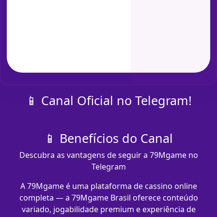
📱 Canal Oficial no Telegram!
📱 Benefícios do Canal
Descubra as vantagens de seguir a 79Mgame no
Telegram
A 79Mgame é uma plataforma de cassino online
completa — a 79Mgame Brasil oferece conteúdo
variado, jogabilidade premium e experiência de