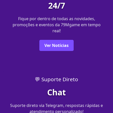
24/7
Fique por dentro de todas as novidades,
promoções e eventos da 79Mgame em tempo
real!
Ver Notícias
💬 Suporte Direto
Chat
Suporte direto via Telegram, respostas rápidas e
atendimento personalizado!