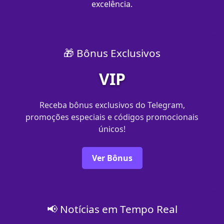
excelência.
🎁 Bônus Exclusivos
VIP
Receba bônus exclusivos do Telegram,
promoções especiais e códigos promocionais
únicos!
Ver Bônus
📢 Notícias em Tempo Real