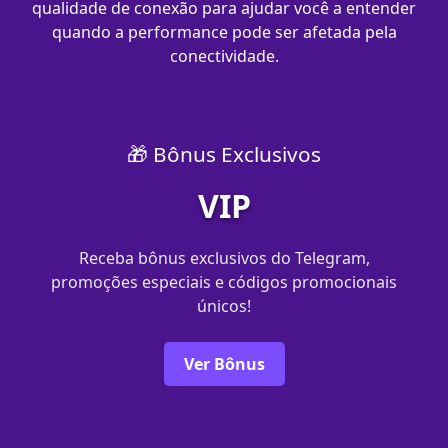
qualidade de conexão para ajudar você a entender
quando a performance pode ser afetada pela
conectividade.
🎁 Bônus Exclusivos
VIP
Receba bônus exclusivos do Telegram,
promoções especiais e códigos promocionais
únicos!
Ver Bônus