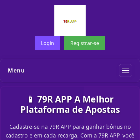
Login
Registrar-se
Menu
📱 79R APP A Melhor
Plataforma de Apostas
Cadastre-se na 79R APP para ganhar bônus no
cadastro e em cada recarga. Com a 79R APP, você