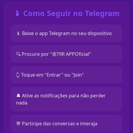
📱 Como Seguir no Telegram
📱 Baixe o app Telegram no seu dispositivo
🔍 Procure por "@79R APPOficial"
👆 Toque em "Entrar" ou "Join"
🔔 Ative as notificações para não perder
nada
💬 Participe das conversas e interaja