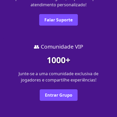
atendimento personalizado!
Falar Suporte
👥 Comunidade VIP
1000+
Junte-se a uma comunidade exclusiva de
jogadores e compartilhe experiências!
Entrar Grupo