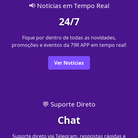
📢 Notícias em Tempo Real
24/7
Fique por dentro de todas as novidades,
promoções e eventos da 79R APP em tempo real!
Ver Notícias
💬 Suporte Direto
Chat
Suporte direto via Telegram, respostas rápidas e