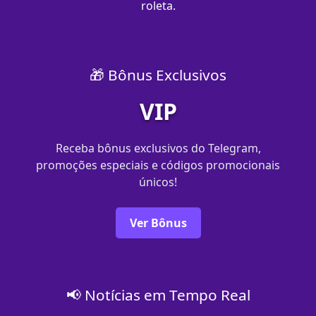
roleta.
🎁 Bônus Exclusivos
VIP
Receba bônus exclusivos do Telegram,
promoções especiais e códigos promocionais
únicos!
Ver Bônus
📢 Notícias em Tempo Real