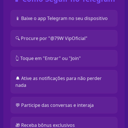
📱 Baixe o app Telegram no seu dispositivo
🔍 Procure por "@79W VipOficial"
👆 Toque em "Entrar" ou "Join"
🔔 Ative as notificações para não perder
nada
💬 Participe das conversas e interaja
🎁 Receba bônus exclusivos