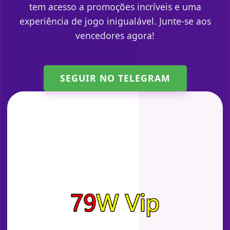
tem acesso a promoções incríveis e uma
experiência de jogo inigualável. Junte-se aos
vencedores agora!
SEGUIR NO TELEGRAM