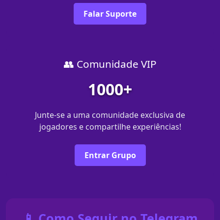
Falar Suporte
👥 Comunidade VIP
1000+
Junte-se a uma comunidade exclusiva de
jogadores e compartilhe experiências!
Entrar Grupo
📱 Como Seguir no Telegram