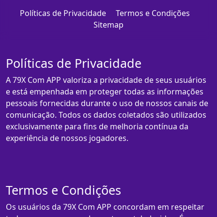
Políticas de Privacidade
Termos e Condições
Sitemap
Políticas de Privacidade
A 79X Com APP valoriza a privacidade de seus usuários
e está empenhada em proteger todas as informações
pessoais fornecidas durante o uso de nossos canais de
comunicação. Todos os dados coletados são utilizados
exclusivamente para fins de melhoria contínua da
experiência de nossos jogadores.
Termos e Condições
Os usuários da 79X Com APP concordam em respeitar