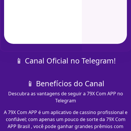
📱 Canal Oficial no Telegram!
📱 Benefícios do Canal
Descubra as vantagens de seguir a 79X Com APP no
Telegram
A 79X Com APP é um aplicativo de cassino profissional e
confiável; com apenas um pouco de sorte da 79X Com
APP Brasil , você pode ganhar grandes prêmios com