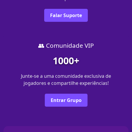
Falar Suporte
👥 Comunidade VIP
1000+
Junte-se a uma comunidade exclusiva de
jogadores e compartilhe experiências!
Entrar Grupo