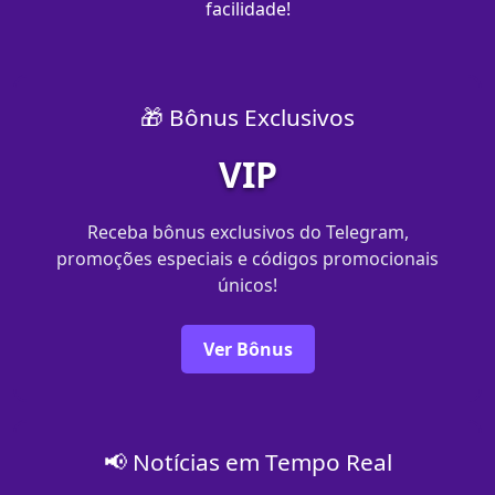
facilidade!
🎁 Bônus Exclusivos
VIP
Receba bônus exclusivos do Telegram,
promoções especiais e códigos promocionais
únicos!
Ver Bônus
📢 Notícias em Tempo Real