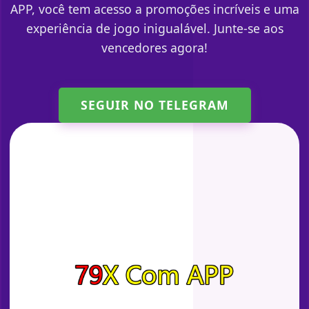
APP, você tem acesso a promoções incríveis e uma
experiência de jogo inigualável. Junte-se aos
vencedores agora!
SEGUIR NO TELEGRAM