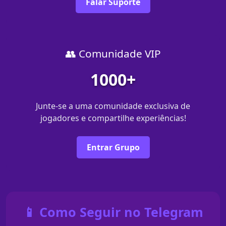
Falar Suporte
👥 Comunidade VIP
1000+
Junte-se a uma comunidade exclusiva de
jogadores e compartilhe experiências!
Entrar Grupo
📱 Como Seguir no Telegram