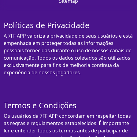
Sitemap
Políticas de Privacidade
A 7FF APP valoriza a privacidade de seus usuários e está
empenhada em proteger todas as informações
pessoais fornecidas durante o uso de nossos canais de
comunicação. Todos os dados coletados são utilizados
exclusivamente para fins de melhoria contínua da
experiência de nossos jogadores.
Termos e Condições
Os usuários da 7FF APP concordam em respeitar todas
as regras e regulamentos estabelecidos. É importante
ler e entender todos os termos antes de participar de