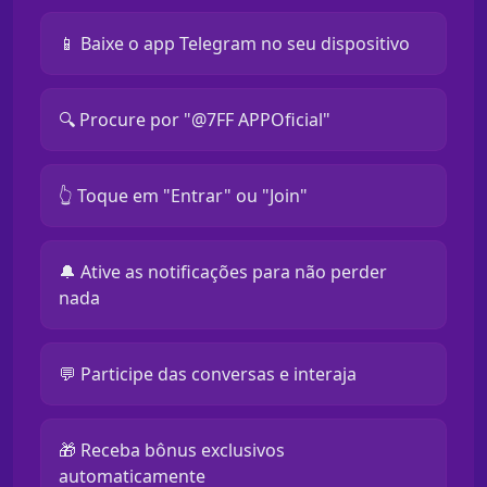
📱 Baixe o app Telegram no seu dispositivo
🔍 Procure por "@7FF APPOficial"
👆 Toque em "Entrar" ou "Join"
🔔 Ative as notificações para não perder
nada
💬 Participe das conversas e interaja
🎁 Receba bônus exclusivos
automaticamente