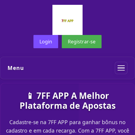
Login
Registrar-se
Menu
📱 7FF APP A Melhor
Plataforma de Apostas
Cadastre-se na 7FF APP para ganhar bônus no
cadastro e em cada recarga. Com a 7FF APP, você