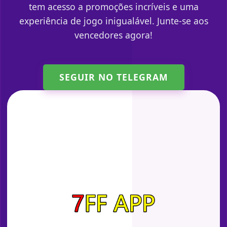
tem acesso a promoções incríveis e uma
experiência de jogo inigualável. Junte-se aos
vencedores agora!
SEGUIR NO TELEGRAM