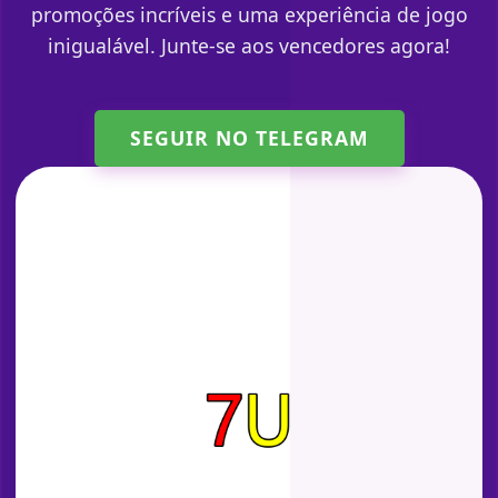
promoções incríveis e uma experiência de jogo
inigualável. Junte-se aos vencedores agora!
SEGUIR NO TELEGRAM