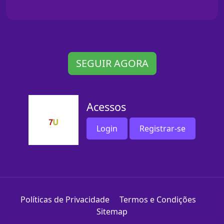
SEGUIR AGORA
Acessos
Login
Registrar-se
Políticas de Privacidade
Termos e Condições
Sitemap