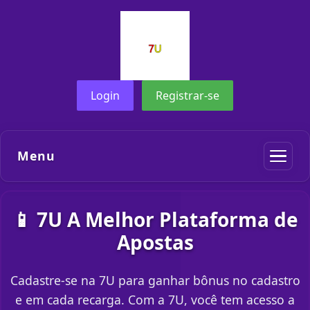
Login
Registrar-se
Menu
📱 7U A Melhor Plataforma de
Apostas
Cadastre-se na 7U para ganhar bônus no cadastro
e em cada recarga. Com a 7U, você tem acesso a