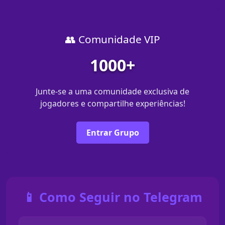
👥 Comunidade VIP
1000+
Junte-se a uma comunidade exclusiva de
jogadores e compartilhe experiências!
Entrar Grupo
📱 Como Seguir no Telegram