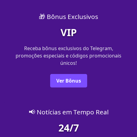
🎁 Bônus Exclusivos
VIP
Receba bônus exclusivos do Telegram,
promoções especiais e códigos promocionais
únicos!
Ver Bônus
📢 Notícias em Tempo Real
24/7