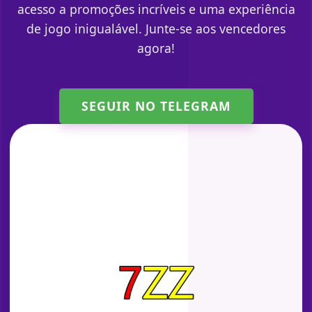
acesso a promoções incríveis e uma experiência
de jogo inigualável. Junte-se aos vencedores
agora!
SEGUIR NO TELEGRAM