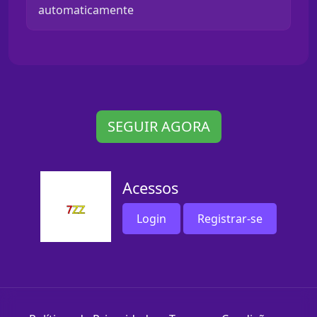
automaticamente
SEGUIR AGORA
Acessos
Login
Registrar-se