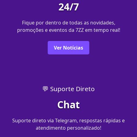
24/7
Fique por dentro de todas as novidades,
promoções e eventos da 7ZZ em tempo real!
Ver Notícias
💬 Suporte Direto
Chat
Suporte direto via Telegram, respostas rápidas e
atendimento personalizado!