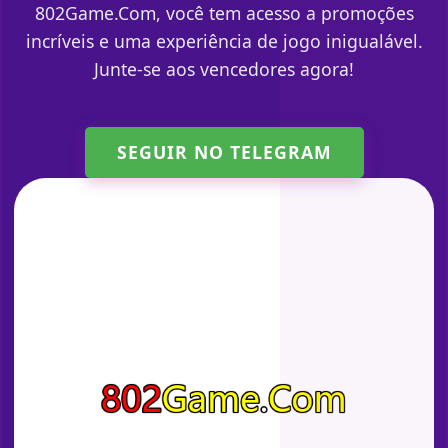
802Game.Com, você tem acesso a promoções
incríveis e uma experiência de jogo inigualável.
Junte-se aos vencedores agora!
SEGUIR NO TELEGRAM