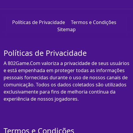
Políticas de Privacidade
Termos e Condições
Sitemap
Políticas de Privacidade
A 802Game.Com valoriza a privacidade de seus usuários
e está empenhada em proteger todas as informações
pessoais fornecidas durante o uso de nossos canais de
comunicação. Todos os dados coletados são utilizados
exclusivamente para fins de melhoria contínua da
experiência de nossos jogadores.
Termos e Condições