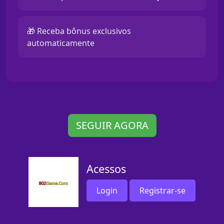
🎁 Receba bônus exclusivos
automaticamente
SEGUIR AGORA
Acessos
Login
Registrar-se