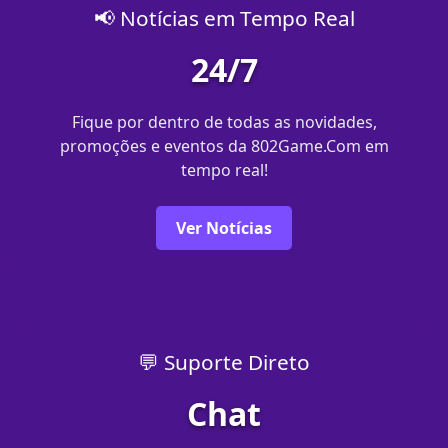
📢 Notícias em Tempo Real
24/7
Fique por dentro de todas as novidades,
promoções e eventos da 802Game.Com em
tempo real!
Ver Notícias
💬 Suporte Direto
Chat