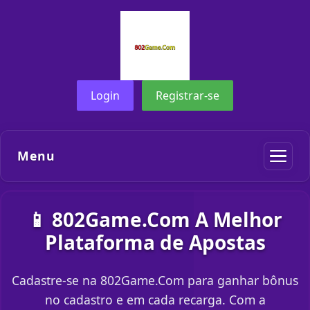
Login
Registrar-se
Menu
📱 802Game.Com A Melhor
Plataforma de Apostas
Cadastre-se na 802Game.Com para ganhar bônus
no cadastro e em cada recarga. Com a