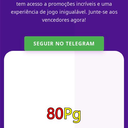
tem acesso a promoções incríveis e uma
experiência de jogo inigualável. Junte-se aos
vencedores agora!
SEGUIR NO TELEGRAM