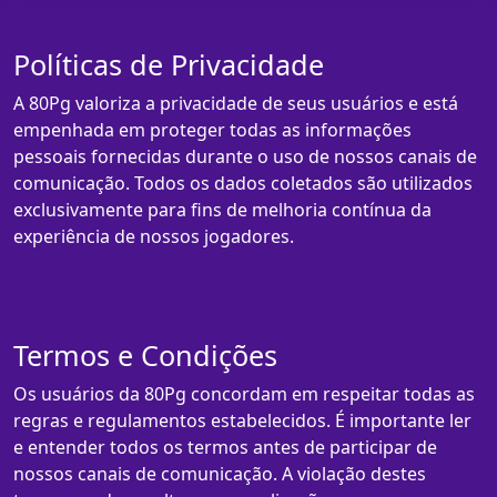
Políticas de Privacidade
A 80Pg valoriza a privacidade de seus usuários e está
empenhada em proteger todas as informações
pessoais fornecidas durante o uso de nossos canais de
comunicação. Todos os dados coletados são utilizados
exclusivamente para fins de melhoria contínua da
experiência de nossos jogadores.
Termos e Condições
Os usuários da 80Pg concordam em respeitar todas as
regras e regulamentos estabelecidos. É importante ler
e entender todos os termos antes de participar de
nossos canais de comunicação. A violação destes