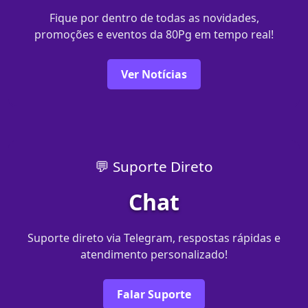
Fique por dentro de todas as novidades,
promoções e eventos da 80Pg em tempo real!
Ver Notícias
💬 Suporte Direto
Chat
Suporte direto via Telegram, respostas rápidas e
atendimento personalizado!
Falar Suporte